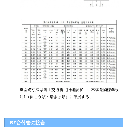
※基礎寸法は国土交通省（旧建設省）土木構造物標準設
計1（側こう類・暗きょ類）に準拠する。
BZ台付管の接合