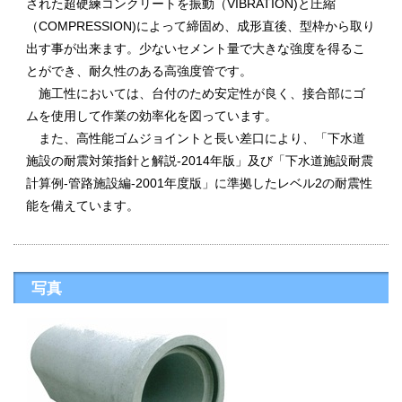
された超硬練コンクリートを振動（VIBRATION)と圧縮
（COMPRESSION)によって締固め、成形直後、型枠から取り
出す事が出来ます。少ないセメント量で大きな強度を得るこ
とができ、耐久性のある高強度管です。
施工性においては、台付のため安定性が良く、接合部にゴ
ムを使用して作業の効率化を図っています。
また、高性能ゴムジョイントと長い差口により、「下水道
施設の耐震対策指針と解説-2014年版」及び「下水道施設耐震
計算例-管路施設編-2001年度版」に準拠したレベル2の耐震性
能を備えています。
写真