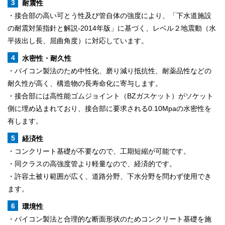
耐震性
・接合部の高い可とう性及び管自体の強度により、「下水道施設
の耐震対策指針と解説-2014年版」に基づく、レベル２地震動（水
平抜出し長、屈曲角度）に対応しています。
水密性・耐久性
・バイコン製法のため中性化、磨り減り抵抗性、耐薬品性などの
耐久性が高く、構造物の長寿命化に寄与します。
・接合部には高性能ゴムジョイント（BZガスケット）がソケット
側に埋め込まれており、接合部に要求される0.10Mpaの水密性を
有します。
経済性
・コンクリート基礎が不要なので、工期短縮が可能です。
・同クラスの高強度管より軽量なので、経済的です。
・許容土被り範囲が広く、道路分野、下水分野を問わず使用でき
ます。
環境性
・バイコン製法と合理的な断面形状のためコンクリート基礎を施